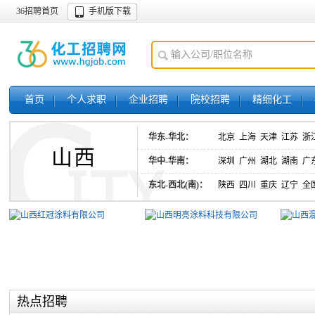
36招聘首页
手机版下载
首页
个人求职
企业招聘
院校招聘
精细化工
华东-华北：
北京
上海
天津
江苏
浙
山西
华中-华南：
深圳
广州
湖北
湖南
广
东北-西北(南)：
陕西
四川
重庆
辽宁
全
热点招聘