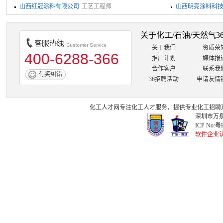
山西红冠涂料有限公司
工艺工程师
山西明亮涂料科
关于化工/石油/天然气3
关于我们
资质荣
400-6288-366
推广计划
媒体报
合作客户
联系我
有奖纠错
36招聘活动
申请友情
化工人才网
专注
化工人才
服务，提供专业
化工招聘
深圳市万泉
ICP No:
粤B
软件企业