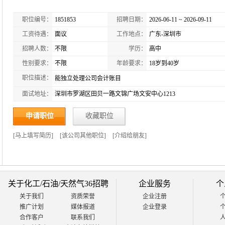
职位编号：
1851853
招聘日期：
2026-06-11 ~ 2026-09-11
工资待遇：
面议
工作地点：
广东-深圳市
招聘人数：
不限
学历：
高中
性别要求：
不限
年龄要求：
18岁到40岁
职位描述：
能独立处理公司会计账目
面试地址：
深圳市罗湖区田贝一路文锦广场文安中心1213
申请职位
收藏职位
[
马上填写简历
]
[
该公司其他职位
]
[
介绍给朋友
]
关于化工/石油/天然气36招聘
企业服务
个
关于我们
资质荣誉
企业注册
推广计划
媒体报道
企业登录
合作客户
联系我们